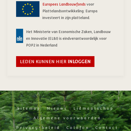
Europees Landbouwfonds
voor
Plattelandsontwikkeling: Europa
investeert in zijn platteland.
Het Ministerie van Economische Zaken, Landbouw
en Innovatie (EL&I) is eindverantwoordelijk voor
POP2 in Nederland
LEDEN KUNNEN HIER
INLOGGEN
Sitemap
Nieuws
Lidmaatschap
Algemene voorwaarden
Privacy-beleid
Colofon
Contact